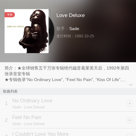
Love Deluxe
专辑
歌手：
Sade
发行时间：
1992-10-25
简介：★全球销售五千万张专辑绝代磁音葛莱美天后，1992年第四
张录音室专辑
★专辑收录“No Ordinary Love”, “Feel No Pain”, “Kiss Of Life”,
“Cherish The Day.”等经典歌曲
歌曲列表
No Ordinary Love
1
Sade
- Love Deluxe
Feel No Pain
2
Sade
- Love Deluxe
I Couldn't Love You More