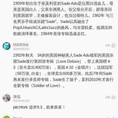
1959年初出生于奈及利亚的Sade Adu是位黑白混血儿，母
亲是英国白人，父亲非洲黑人。在父母分开后，跟母亲回
到英国就学，主修服装设计，也当过模特儿。1982年 与三
名男乐手组成乐团“Sade”。Sade以其融合了
Pop/Urban/AC/Latin/Jazz的曲风，与冷漠轻柔、低调压抑
歌曲演绎著名。1984年首张专辑迅速走红。
05ERSHI
166
2020年6月23日
1992年秋天 34岁的英国神秘美人Sade Adu领军的英国乐
团Sade发行第四张专辑［Love Deluxe］，登上美国榜＃
3（至今卖出400万张），英国＃10（金唱片），法国冠军
（58万张, 白金），全球卖出600多万张。此后7年间Sade
再未发行录音师专辑，Sade生了孩子，直到2010年才发行
全新专辑《Soldier of Love》。
漪弧
106
2017年5月13日
pitchfork 追评9.3，前来恭喜！