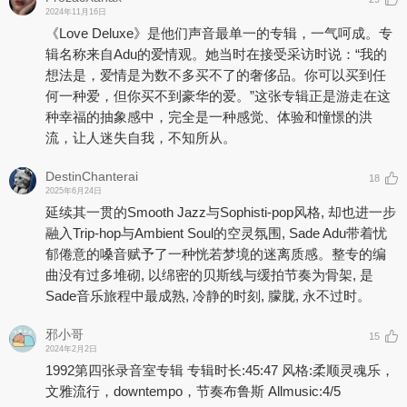
2024年11月16日
《Love Deluxe》是他们声音最单一的专辑，一气呵成。专
辑名称来自Adu的爱情观。她当时在接受采访时说：“我的
想法是，爱情是为数不多买不了的奢侈品。你可以买到任
何一种爱，但你买不到豪华的爱。”这张专辑正是游走在这
种幸福的抽象感中，完全是一种感觉、体验和憧憬的洪
流，让人迷失自我，不知所从。
DestinChanterai
18
2025年6月24日
延续其一贯的Smooth Jazz与Sophisti-pop风格, 却也进一步
融入Trip-hop与Ambient Soul的空灵氛围, Sade Adu带着忧
郁倦意的嗓音赋予了一种恍若梦境的迷离质感。整专的编
曲没有过多堆砌, 以绵密的贝斯线与缓拍节奏为骨架, 是
Sade音乐旅程中最成熟, 冷静的时刻, 朦胧, 永不过时。
邪小哥
15
2024年2月2日
1992第四张录音室专辑 专辑时长:45:47 风格:柔顺灵魂乐，
文雅流行，downtempo，节奏布鲁斯 Allmusic:4/5