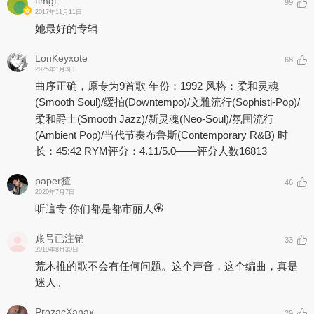
tlmgt
99
2017年11月11日
她最好的专辑
LonKeyxote
68
2025年1月3日
曲序正确，原专为9首歌 年份：1992 风格：柔和灵魂
(Smooth Soul)/缓拍(Downtempo)/文雅流行(Sophisti-Pop)/
柔和爵士(Smooth Jazz)/新灵魂(Neo-Soul)/氛围流行
(Ambient Pop)/当代节奏布鲁斯(Contemporary R&B) 时
长：45:42 RYM评分：4.11/5.0——评分人数16813
paper猹
46
2020年7月7日
听這专 你们都是都市丽人🏵️
账号已注销
33
2019年8月30日
荒木推的歌不会有任何问题。这个声音，这个编曲，真是
迷人。
ProzacXanax
29