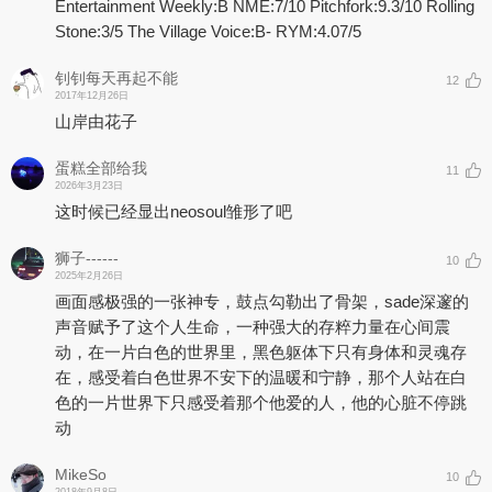
Entertainment Weekly:B NME:7/10 Pitchfork:9.3/10 Rolling
Stone:3/5 The Village Voice:B- RYM:4.07/5
钊钊每天再起不能
12
2017年12月26日
山岸由花子
蛋糕全部给我
11
2026年3月23日
这时候已经显出neosoul雏形了吧
狮子------
10
2025年2月26日
画面感极强的一张神专，鼓点勾勒出了骨架，sade深邃的
声音赋予了这个人生命，一种强大的存粹力量在心间震
动，在一片白色的世界里，黑色躯体下只有身体和灵魂存
在，感受着白色世界不安下的温暖和宁静，那个人站在白
色的一片世界下只感受着那个他爱的人，他的心脏不停跳
动
MikeSo
10