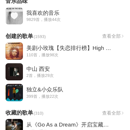
音乐品味
我喜欢的音乐
9829首，播放44次
创建的歌单
查看全部
(
1593
)
美剧小玫瑰【失恋排行榜】High Fidelity
110首，播放98次
中山 西安
2首，播放29次
独立&小众乐队
399首，播放22次
收藏的歌单
查看全部
(
310
)
从《Go As a Dream》开启宝藏音乐环游|宝藏雷达