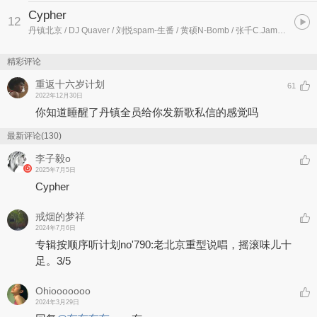
Cypher
12
丹镇北京 / DJ Quaver / 刘悦spam-生番 / 黄硕N-Bomb / 张千C.Jam / Stinging Ray / Saber梁维嘉 / Mido美朵 / 中俄艾迪AIDI RUSCHINO / 斯威特MCSWEET
精彩评论
重返十六岁计划
61
2022年12月30日
你知道睡醒了丹镇全员给你发新歌私信的感觉吗
最新评论(130)
李子毅o
2025年7月5日
Cypher
戒烟的梦祥
2024年7月6日
专辑按顺序听计划no'790:老北京重型说唱，摇滚味儿十
足。3/5
Ohiooooooo
2024年3月29日