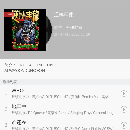
逆轉牢龍
专辑
歌手：
丹镇北京
发行时间：
2022-12-29
简介：ONCE A DUNGEON
ALWAYS A DUNGEON
歌曲列表
WHO
1
丹镇北京 / 中俄艾迪AIDI RUSCHINO / 黄硕N-Bomb / Mido美朵
- 逆轉牢龍
地牢中
2
丹镇北京 / DJ Quaver / 黄硕N-Bomb / Stinging Ray / General Huge
- 逆轉牢
谁还在
3
丹镇北京 / 中俄艾迪AIDI RUSCHINO / 张千C.Jam / 斯威特MCSWEET
- 逆