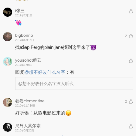
i张三
2017年7月1日
bigbonno
2
2017年6月16日
找a$ap Ferg的plain jane找到这里来了
yousohot蘑菇
2017年1月6日
回复
@
想不好改什么名字
：
有
@想不好改什么名字
没人听么
卷卷clementine
2
2016年11月16日
好听诶！从微电影过来的
局外人莫尔索
2016年5月25日