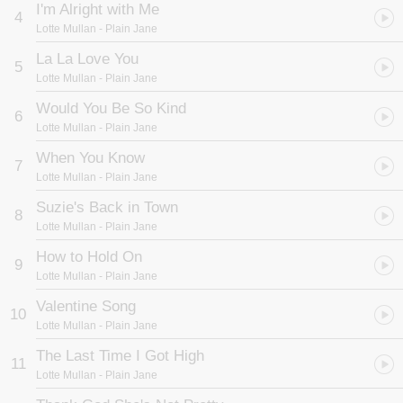
I'm Alright with Me
4
Lotte Mullan
- Plain Jane
La La Love You
5
Lotte Mullan
- Plain Jane
Would You Be So Kind
6
Lotte Mullan
- Plain Jane
When You Know
7
Lotte Mullan
- Plain Jane
Suzie's Back in Town
8
Lotte Mullan
- Plain Jane
How to Hold On
9
Lotte Mullan
- Plain Jane
Valentine Song
10
Lotte Mullan
- Plain Jane
The Last Time I Got High
11
Lotte Mullan
- Plain Jane