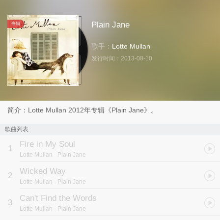
Plain Jane
专辑
歌手：
Lotte Mullan
发行时间：
2013-08-10
简介：Lotte Mullan 2012年专辑《Plain Jane》。
歌曲列表
Fire in My Soul
1
Lotte Mullan
- Plain Jane
Wicked Way
2
Lotte Mullan
- Plain Jane
Can't Find the Words
3
Lotte Mullan
- Plain Jane