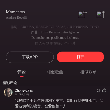
Momentos
1w+
286
Andrea Bocelli
作词 : ARCUSA, RAMON/IGLESIAS, JULIO/RENIS, TONY
作曲 : Tony Renis & Julio Iglesias
De noche nos pasábamos las horas
自入夜到现在好几个小时
hablando de mil cosas por hacer
我们一直在讲我们要一起去做的好多好多事情
打开
下载APP
y a veces en peque?as discusiones
偶尔会有小分歧
llegaba a amanecer.
评论
相似歌曲
相似歌单
讲着讲着 天就亮了
Y siempre amanecia con un beso y tú
精彩评论
一如往常地 在黎明时在你额头留下深情一吻
después me preparabas un café
ZhongyuPan
234
随后 你为我泡了杯咖啡
2017年8月3日
y yo me despedía cada día so?ando con volver.
我爸唱了十几年波切利的美声。是时候我来继承了。我
我每天从中醒来的梦里都是我与你的美好过往
爱波切利的嗓音。也爱他整个人
Parábamos el tiempo día a día