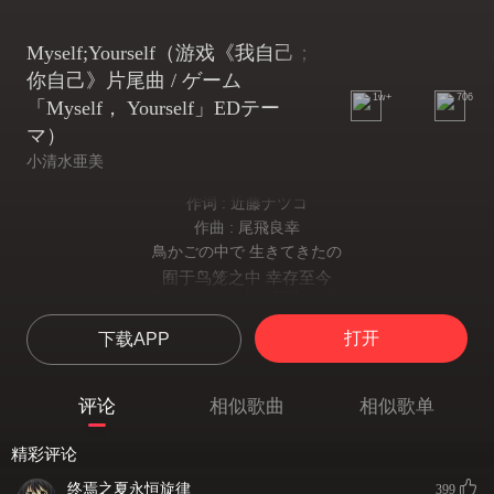
Myself;Yourself（游戏《我自己；
你自己》片尾曲 / ゲーム
1w+
706
「Myself， Yourself」EDテー
マ）
小清水亜美
作词 : 近藤ナツコ
作曲 : 尾飛良幸
鳥かごの中で 生きてきたの
囿于鸟笼之中 幸存至今
はばたかないと あの日決めてから
只因那天下定决心 不再飞行
打开
下载APP
白い羽 閉じたまま カーテンの陰で
紧闭洁白的双翼 久居暗幕之下
じっと息をひそめて 時は流れた
评论
相似歌曲
相似歌单
屏住呼吸销声匿迹 时光徒然流去
忘れられない約束を 信じることがこわくて
精彩评论
相信着那难忘的约定 可这份信任却令我感到恐惧
いつの間にか 心から 遠ざけた 幼い夢
终焉之夏永恒旋律
399