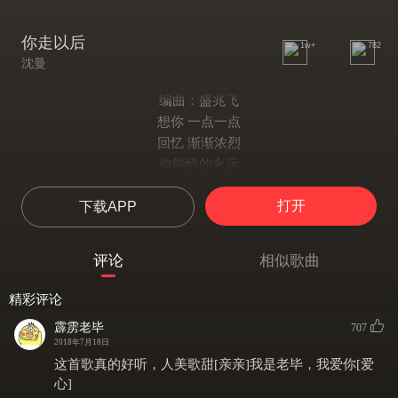
你走以后
1w+
782
沈曼
编曲：盛兆飞
想你 一点一点
回忆 渐渐浓烈
你能给的永远
期望的太明显
打开
下载APP
C D一遍一遍
播放我们的从前
现在的你 在做什么
评论
相似歌曲
都与我无关了
没有你的夕阳
精彩评论
再美也不属于我了
霹雳老毕
707
没有你的房间
2018年7月18日
再大心都是空的
这首歌真的好听，人美歌甜[亲亲]我是老毕，我爱你[爱
你走以后我会难过
心]