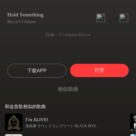
Hold Something
2
Becca/VJ Adams
作曲 : VJ Adams/Becca
打开
下载APP
相似歌曲
和这首歌相似的歌曲
I’m ALIVE!
黒執事 サウンドコンプリート BLACK BOX
-
Becca