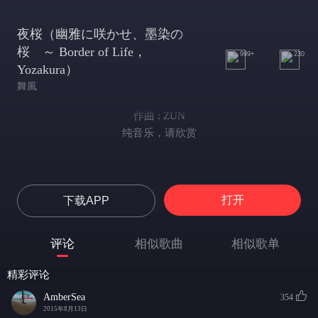
夜桜（幽雅に咲かせ、墨染の
桜 ～ Border of Life，
999+
230
Yozakura）
舞風
作曲 : ZUN
纯音乐，请欣赏
打开
下载APP
评论
相似歌曲
相似歌单
精彩评论
AmberSea
354
2015年8月13日