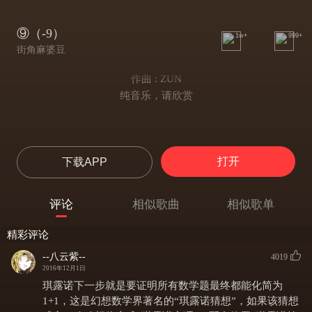
⑨（-9）
1w+
999+
街角麻婆豆
作曲 : ZUN
纯音乐，请欣赏
打开
下载APP
评论
相似歌曲
相似歌单
精彩评论
--八云紫--
4019
2016年12月1日
琪露诺下一步就是要证明所有数学题最终都能化简为
1+1，这是幻想数学界著名的“琪露诺猜想”，如果该猜想