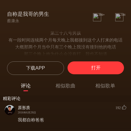
自称是我哥的男生
999+
166
蔡康永
第三十八号男孩
有一段时间连续两个月每天晚上我都接到这个人打来的电话
大概那两个月当中只有三个晚上我没有接到他的电话
那三个晚上他为什么会没有打，我也不知道
我第一次接到他电话的时候他一开口就说
打开
下载APP
“你不认得我，我是你哥哥。”
我愣住了两秒然后哈哈大笑
“我根本没有哥哥啦。”
评论
相似歌曲
相似歌单
“别这么确定。你有没有哥哥不是你说了就算的。”
他的声音里面有一种晴朗的气息
精彩评论
即使是在讲这么莫名其妙的话
原形质
192
也还是令人觉得他的话里面有正面的意义而不是全然在鬼扯
2016年6月29日
“那你要怎么证明你是我哥啊。”
我都自称爸爸
“我不需要证明我是你哥哥。你可以不要相信，我又不是靠你相信才
存在的。我又不是上帝或者是菩萨，你不相信我，我也不会消失不