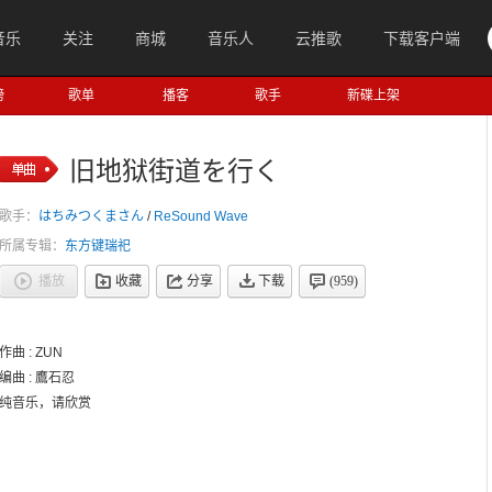
音乐
关注
商城
音乐人
云推歌
下载客户端
榜
歌单
播客
歌手
新碟上架