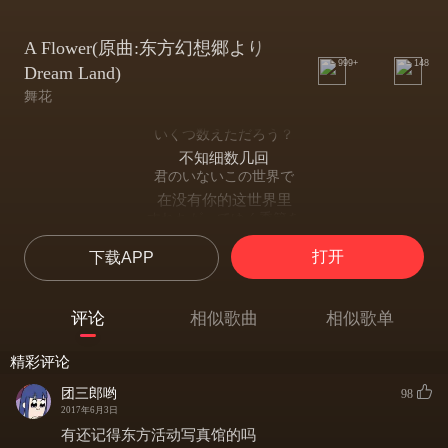
A Flower(原曲:东方幻想郷より
999+
148
Dream Land)
舞花
いくつ数えただろう？
不知细数几回
君のいないこの世界で
在没有你的这世界里
すれちがってゆく季節を
在那逐渐流转的季节中
打开
下载APP
涙こらえ…
强忍住泪水
ひとつこぼれ落ちた
评论
相似歌曲
相似歌单
一场降落而下的泪雨
涙雨 水面揺らし
精彩评论
将水面摇晃
君と夏の薫りが ほら
团三郎哟
98
你连同夏日的气息
2017年6月3日
やさしさをはこぶ
有还记得东方活动写真馆的吗