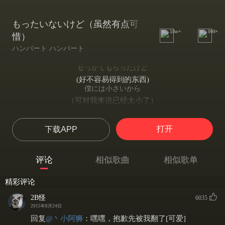
もったいないけど（虽然有点可
10w+
999+
惜）
ハンバート ハンバート
せっかくもらったけど
(好不容易得到的东西)
僕には小さいから
（可对我来说已经太小了）
ちょっともったいないけど
（虽然有点可惜）
打开
下载APP
捨ててしまおう
（也只能丢掉了）
ずっと大事にしてたけど
评论
相似歌曲
相似歌单
（一直都十分珍视着的东西）
だいぶくたびれてきたから
精彩评论
（可是已经挺破旧了）
ちょっともったいないけど
2B怪
6035
（虽然有点可惜）
2015年8月24日
捨ててしまおう
回复
@
丶小阿狮
：
嘿嘿，抱歉先被我翻了[可爱]