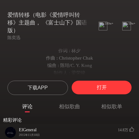
爱情转移（电影《爱情呼叫转
移》主题曲， 《富士山下》国语
100w+
10w+
版）
陈奕迅
作词 : 林夕
作曲 : Christopher Chak
编曲 : 陈珀/C. Y. Kong
制作人 : 梁荣骏
徘徊过多少橱窗 住过多少旅馆
打开
下载APP
才会觉得分离也并不冤枉
感情是用来浏览 还是用来珍藏
好让日子天天都过得难忘
评论
相似歌曲
相似歌单
熬过了多久患难 湿了多长眼眶
才能知道伤感是爱的遗产
精彩评论
流浪几张双人床 换过几次信仰
ElGeneral
14.8万
才让戒指义无反顾的交换
2015年11月18日