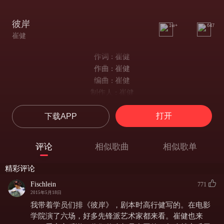
彼岸
1w+
647
崔健
作词 : 崔健
作曲 : 崔健
编曲 : 崔健
制作人 : 崔健
演唱：崔健
打开
下载APP
今天是某年、某月、某日
我们共同面对着同样的现实
这里是世界，中国的某地
评论
相似歌曲
相似歌单
我们共同高唱着一首歌曲
今天是某年、某月、某日
精彩评论
我们共同面对着同样的现实
Fischlein
771
这里是世界，中国的某地
2015年5月18日
我们共同高唱着一首歌曲
我带着学员们排《彼岸》，剧本时高行健写的。在电影
啦啦啦……
学院演了六场，好多先锋派艺术家都来看。崔健也来