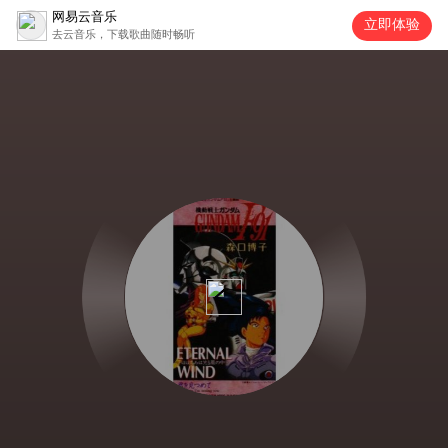
网易云音乐
立即体验
去云音乐，下载歌曲随时畅听