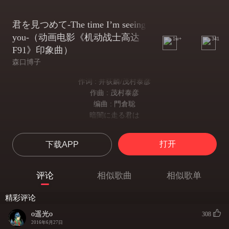
君を見つめて‐The time I’m seeing
you‐（动画电影《机动战士高达
1w+
341
F91》印象曲）
森口博子
作词 : 井荻麟/茂村泰彦
作曲 : 茂村泰彦
编曲 : 門倉聡
暗闇に走る君は
在黑暗中奔跑
自分を伤つけ
打开
下载APP
你伤害了自己
帰る家さえ见失う
甚至连归宿都失去
评论
相似歌曲
相似歌单
私の胸で眠れ
在我胸口沉睡
精彩评论
私の胸で眠れ
在我胸口沉睡
o遥光o
308
もしも今この世界が
2016年6月27日