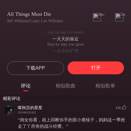
All Things Must Die
999+
130
Jeff Williams/Casey Lee Williams
Day by day it's nearer
一天天的靠近
Step by step you grow
一步步的扩张
Closer to your ruin
离你的灭亡更进一步
打开
下载APP
Soon your time to go
很快你就该离去了
Life is just a journey
评论
相似歌曲
相似歌单
人生只是一场旅行
Yours is near its end
精彩评论
你已经临近终点
Bloody evolution
喀秋莎的星星
436
血腥的进化
2018年6月16日
This world transcend
“闺女你看，就上回断你手的那小瘪犊子，妈妈这一季抢
使这个世界傲然挺立
走了丫所有的战斗经费。”
Black out the sky