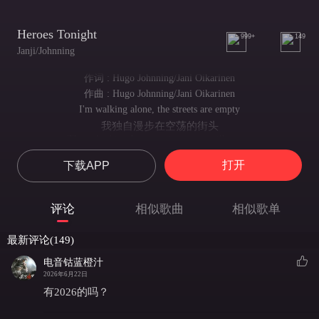
Heroes Tonight
999+
149
Janji/Johnning
作词 : Hugo Johnning/Jani Oikarinen
作曲 : Hugo Johnning/Jani Oikarinen
I'm walking alone, the streets are empty
我独自漫步在空荡的街头
The only thing I can see is my own silhouette
唯有孤影与我相伴
打开
下载APP
I'm getting stronger, step by step
我日趋强大
The clock is ticking but there's no time for regrets
评论
相似歌曲
相似歌单
时光飞逝 无闲后悔
I've been flying from town to town
最新评论(149)
我四处奔波
From London to Taiwan
电音钴蓝橙汁
周游世界
2026年6月22日
I've been all around the globe
有2026的吗？
足迹遍布各地
Trying to protect your soul