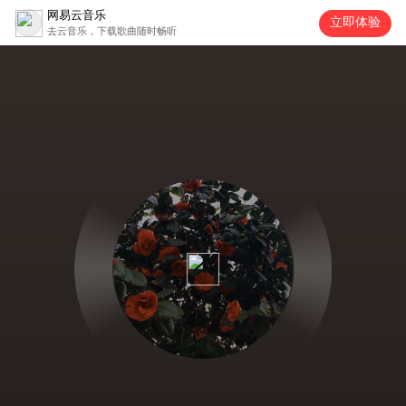
网易云音乐
立即体验
去云音乐，下载歌曲随时畅听