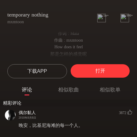
temporary nothing
1w+
999+
mxmtoon
作词 : Maia
作曲 : mxmtoon
How does it feel
那是怎样的感觉呢
To feel nothing at all I wonder
感受不到任何一切，我想知道
打开
下载APP
I imagine it's grey
我猜那是灰色的吧
Like the world suddenly lost its color
评论
相似歌曲
相似歌单
就像世界突然之间失去了它的颜色
But I'd be lying if I said
精彩评论
但我更愿意去撒谎 就像我说
I hadn't wished to feel nothing at times
偶尔黏人
3872
我不曾希望有时会感受不到任何一切
2018年8月8日
To feel nothing
晚安，比基尼海滩的每一个人。
想什么也感受不到
Cause feelings are painful