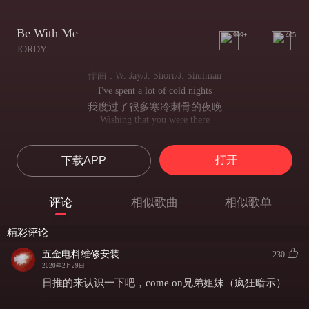
Be With Me
999+
405
JORDY
作曲 : W. Jay/J. Shorr/J. Shulman
I've spent a lot of cold nights
我度过了很多寒冷刺骨的夜晚
Wishing that you were there
期盼着你此时就在我身边
Laying on the wrong side
打开
下载APP
躺在不属于我的一边
Of the bed we shared
在我们曾共同享有的床上
评论
相似歌曲
相似歌单
Don't know who I was without us
没有你的陪伴我迷失了自我
精彩评论
Learning how to love without you
学习着没有你后如何去爱
五金电料维修安装
230
I know I said I was ok
2020年2月29日
我知道 我说过我不在乎
日推的来认识一下吧，come on兄弟姐妹（疯狂暗示）
But I didn't mean it then