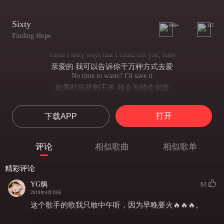
Sixty
999+
117
Finding Hope
There's sixty ways that I could tell you, baby
亲爱的 我可以告诉你千万种方式去爱
No time to waste? I'll save it
如果时间所剩不多 我会为彼此创造
All I need is one simple thing (simple thing)
我要的不多
打开
下载APP
Need your heart, need you next to me
只不过是你的真心和陪伴
Sixty ways that I could tell you, baby
评论
相似歌曲
相似歌单
亲爱的 我可以告诉你千万种方式去爱
No time to waste? I'll save it
精彩评论
如果时间所剩不多 我会为彼此创造
All I need is one simple thing (simple thing)
YG鵃
63
我要的不多
2018年4月19日
Give you mine, give you everything
这个歌手的歌我只敢中午听，因为早晚要火🔥🔥🔥。
想要把自己赠予你 为你倾其所有
Why so secretive