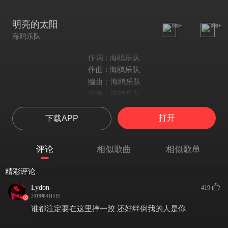
明亮的太阳
999+
999+
海鸥乐队
作词 : 海鸥乐队
作曲 : 海鸥乐队
编曲：海鸥乐队
词曲：海鸥乐队
我经常眺望着海洋
打开
下载APP
我紧握的手握不到船桨
我经常眺望着远方
我没有去的方向
评论
相似歌曲
相似歌单
城市在白帆之上
城市啊在屋檐底下
精彩评论
城市在白帆之上
Lydon-
419
城市啊在屋檐底下
2018年4月5日
给我一个明亮的太阳
谁都注定要在这里摔一跤 还好绊倒我的人是你
明亮的太阳