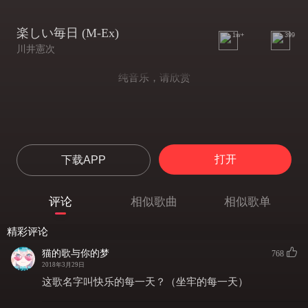
楽しい毎日 (M-Ex)
1w+
399
川井憲次
纯音乐，请欣赏
打开
下载APP
评论
相似歌曲
相似歌单
精彩评论
猫的歌与你的梦
768
2018年3月29日
这歌名字叫快乐的每一天？（坐牢的每一天）