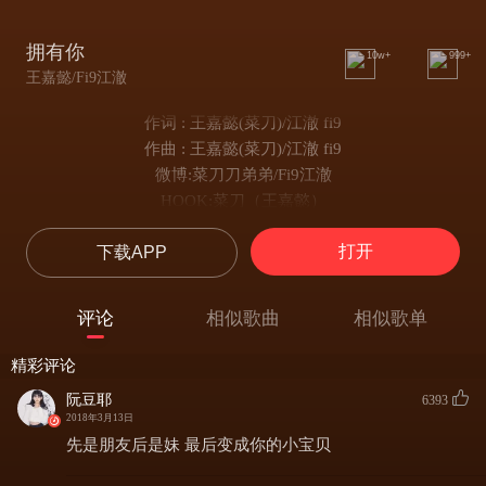
拥有你
10w+
999+
王嘉懿/Fi9江澈
作词 : 王嘉懿(菜刀)/江澈 fi9
作曲 : 王嘉懿(菜刀)/江澈 fi9
微博:菜刀刀弟弟/Fi9江澈
HOOK:菜刀（王嘉懿）
我喜欢你的一切
打开
下载APP
当你躺在我怀里
这种感觉没法比
此刻只想拥有你
评论
相似歌曲
相似歌单
你像猫一样淘气
抛下一切靠近你
精彩评论
与你飞行在天际
阮豆耶
6393
醒来就能看到你
2018年3月13日
我始终有一个秘密
先是朋友后是妹 最后变成你的小宝贝
V1:菜刀（王嘉懿）