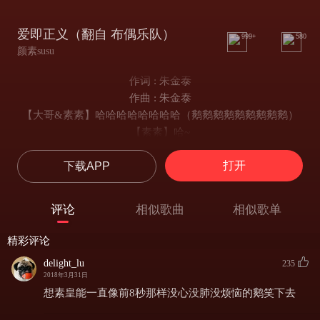
爱即正义（翻自 布偶乐队）
999+
580
颜素susu
作词 : 朱金泰
作曲 : 朱金泰
【大哥&素素】哈哈哈哈哈哈哈哈（鹅鹅鹅鹅鹅鹅鹅鹅鹅）
【素素】哈~
编曲：朱金泰
打开
下载APP
后期：贼恩
海报：碎夊&井秀
【素素】早晨上班打卡 下午放学回家
评论
相似歌曲
相似歌单
周末的套路 吃饭电影和奶茶
【大哥】麻木的城市
精彩评论
同样的shopping mall no more
delight_lu
235
幸好还有我的主场 登录到达
2018年3月31日
【素素】容光焕发的一天go
想素皇能一直像前8秒那样没心没肺没烦恼的鹅笑下去
想象力和耐力够