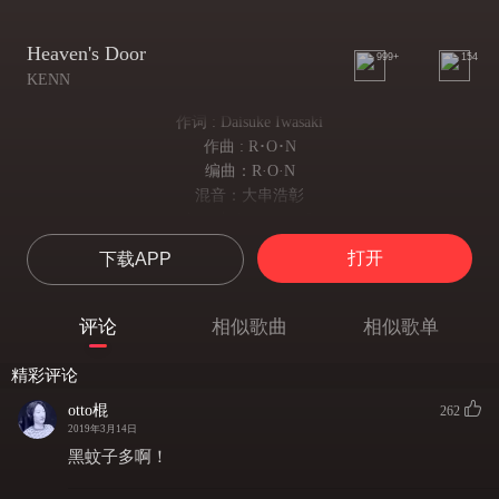
Heaven's Door
999+
154
KENN
作词 : Daisuke Iwasaki
作曲 : R･O･N
编曲：R·O·N
混音：大串浩彰
頭が軋む夜 汗だくで起きる
脑子像被碾过一般的夜晚 大汗淋漓地醒来
打开
下载APP
涙も枯れて 右手を掴み
眼泪干枯 握紧右手
君にこだわるのか それが問題で
评论
相似歌曲
相似歌单
问题是 我是否应该继续执着于你
飲み干せないまま すれ違う
精彩评论
就这样不明不白地就此错过
心の奥から溢れ出す憎しみは
otto棍
262
2019年3月14日
从内心深处喷涌而出的憎恶
自浄作用を持たないで侵されてゆく
黑蚊子多啊！
毫无净化作用反而逐渐开始侵蚀