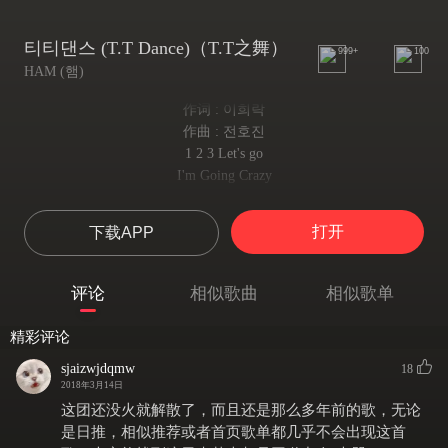
티티댄스 (T.T Dance)（T.T之舞）
999+
100
HAM (햄)
作词 : 이희락
作曲 : 전호진
1 2 3 Let's go
I'm Going Crazy
我快要疯了
슬퍼질 땐 춤을 춰봐
打开
下载APP
伤心时就跳舞吧
Hey 느껴지니Hey
感受到吗？
评论
相似歌曲
相似歌单
용기와 열정의 Crossfade
勇气与热情的Crossfade
精彩评论
I'm Gonna Break Up
我要分手
sjaizwjdqmw
18
가슴 깊이 남아있던
2018年3月14日
心里深处留下的
这团还没火就解散了，而且还是那么多年前的歌，无论
Hey 용길 내봐Hey
是日推，相似推荐或者首页歌单都几乎不会出现这首