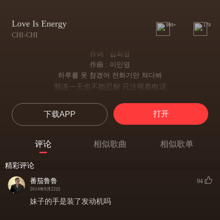
Love Is Energy
999+
179
CHI-CHI
作词 : 김희영
作曲 : 이민영
하루를 못 참겠어 전화기만 쳐다봐
我连一天也不能忍耐 只注视着电话
일분도 못 참겠어 니 생각만 하나봐
就连一分钟也不能忍耐 满脑子都在想你
打开
下载APP
내 맘 모르는 그 눈빛이
都不明白我的心 那个眼神
미치겠어 난
评论
相似歌曲
相似歌单
让我快疯掉了
보나마나 너는 나를 흔들지 도대체 어디를 바라보는지
精彩评论
就是不看也能令我动摇 到底应该看哪里
내가 니 여자일 거라는 생각엔 아무런 표정이 대답이 없지
番茄鲁鲁
94
从你脸上完全看不出 我是不是你女朋友这样的答案
2014年9月22日
그래도 넌 아직 나의 에너지 숨이 막혀오는 나의 시너지
妹子的手是装了发动机吗
尽管如此你也是我的energy 让我窒息的energy
매일 평생을 일생을 지켜줄 남자가 너라는 걸 모르지