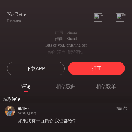
No Better
1w+
459
Raveena
作词 : Shanti
作曲 : Shanti
Bits of you, brushing off
你的碎片 渐渐消失
On my smile, on my scars
于我微笑 于我伤疤
打开
下载APP
Best friends for some time
做了许久的好朋友
Now its like you read my mind
评论
相似歌曲
相似歌单
现在你懂我的所有所有
Can’t really find right words
精彩评论
该用怎么样的词
To explain it
6k1Ms
206
来解释这段感情呢
2019年6月10日
But honey look at this movie
如果我有一百顆心 我也都给你
宝贝 快看
That we’re making