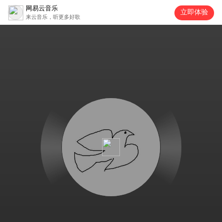
网易云音乐
立即体验
来云音乐，听更多好歌