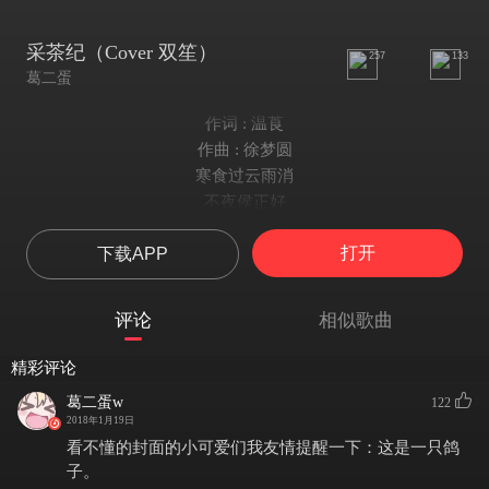
采茶纪（Cover 双笙）
257
133
葛二蛋
作词 : 温莨
作曲 : 徐梦圆
寒食过云雨消
不夜侯正好
又是一年采茶时节暖阳照
打开
下载APP
风追着蝴蝶跑
谁家种红苕
木犁松土地龙惊兮蚁出巢
评论
相似歌曲
翠盈盈悠香飘
茶垄漫山绕
精彩评论
钻进田间扯下笠帽春眠要趁早
葛二蛋w
122
戴胜鸟莫要吵
2018年1月19日
容我睡一觉
看不懂的封面的小可爱们我友情提醒一下：这是一只鸽
梦中人声声唤四宝
子。