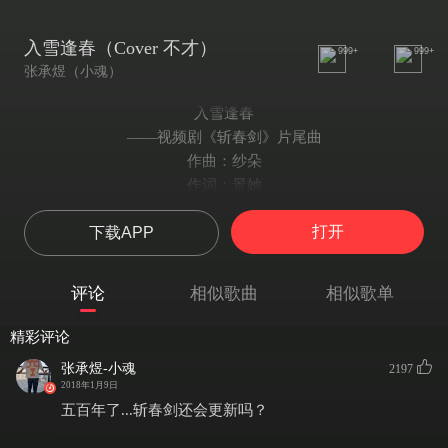
入雪逢春（Cover 不才）
999+
999+
张承煜（小魂）
入雪逢春
——视频剧《斩春剑》片尾曲
作曲：纱朵
作词：景她
编曲：简吟
打开
下载APP
原唱：不才
翻唱：小魂
混音：阿鲤
评论
相似歌曲
相似歌单
海报：阿祚
挽几朵 剑花 斑驳凋谢
精彩评论
与青碑 对舞回燕
张承煜-小魂
2197
藏一笺 花信 写成诀别
2018年1月9日
此生尽 心事无解
五百年了...斩春剑还会更新吗？
应有人 将春秋封缄