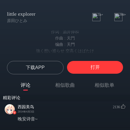
little explorer
1w+
999+
原田ひとみ
作词 : 酒井伸和
作曲 : 天門
编曲 : 天門
強く想い巡らせ 空高くはばたけ
让强烈的回忆在心中回荡 冲上高高的天空
翼広げて
打开
下载APP
张开翅膀
eden* テーマ曲マキシシングル「little explorer」]
消えるあの日 残る声が
评论
相似歌曲
相似歌单
消失的那天 留下的声音
刻まれた記憶 揺らいで
精彩评论
铭刻了记忆 不断地摇动
壊れかけた籠に 暗い闇が絡めた
西园美鸟
2136
2014年4月3日
在已经坏掉了的笼子里 被暗黑的夜晚所缠绕的
鎖を解き放てば
晚安诗音~
锁链被解放开来