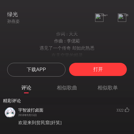
绿光
10w+
736
孙燕姿
作词 : 天天
作曲 : 李偲菘
遇见了一个传奇 却如此熟悉
在天空里的精灵
说一声 listen to me 有一道绿光
打开
下载APP
幸福在哪里
触电般不可思议 像一个奇迹
划过我的生命里
评论
相似歌曲
相似歌单
不同于任何意义 你就是绿光
如此的唯一
精彩评论
Green Light I'm searching for you
宇智波打卤面
3322
Always 不会却步 喔
2018年9月15日
真爱 不会结束
欢迎来到贫民窟[奸笑]
Green Light in my life