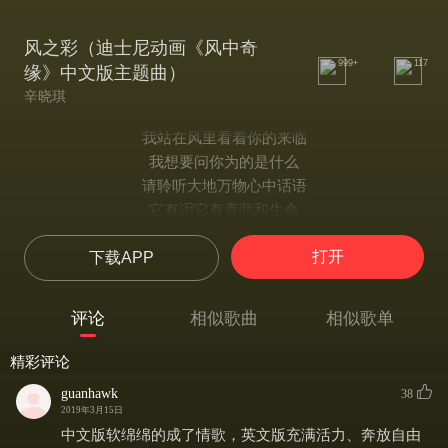
风之彩（迪士尼动画《风中奇
999+
117
缘》中文版主题曲）
辛晓琪
我站在风里看着你的来临
我想要问你为的是什么
请聆听大地万物心中话语
它有泪它有喜悲和生命
你从来不曾用心看看这里
打开
下载APP
怎会发现另一个世界
但我俩在这风中如此相遇
这缘份已是多么的神奇
评论
相似歌曲
相似歌单
你听风在说话说着不朽的情爱
那全世界最温柔的表白
精彩评论
如果真爱在你心中永不更改
guanhawk
38
你会看到风中七色的美丽
2019年3月15日
你的心会画出风中的色彩
中文版软绵绵的成了情歌，英文版充满活力、奔放自由