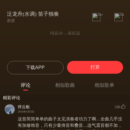
泛龙舟(水调) 笛子独奏
1w+
211
群星
纯音乐，请欣赏
打开
下载APP
评论
相似歌曲
相似歌单
精彩评论
停云歇
338
2016年4月3日
这首简简单单的曲子太见演奏者功力了啊…全曲几乎没
有加修饰音，只有少量倚音和叠音…连气震音都不加，