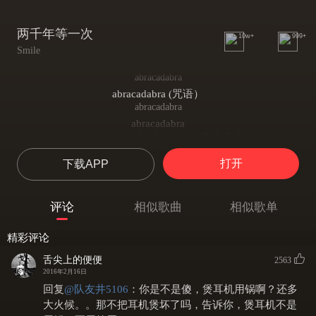
两千年等一次
10w+
999+
Smile
abracadabra
abracadabra (咒语）
abracadabra
abracadabra
sometimes at night when i turn off the light
有时是在晚上，当我关上灯
打开
下载APP
i see before me a silver shining night
看着眼前银色闪亮的夜晚
he's my king , and i'm his loving queen
评论
相似歌曲
相似歌单
他是我的国王，而我是最爱的王后
every night i see him in my dream
精彩评论
每晚他都会出现在我的梦里
when the cold window , seem the night time he shows
舌尖上的便便
2563
寒冷的窗口，展示着夜晚的魅力
2016年2月16日
giving me all the love that i&apos;ve been dreaming out
回复
@
队友井5106
：
你是不是傻，煲耳机用锅啊？还多
给我梦境般全部的爱
大火候。。那不把耳机煲坏了吗，告诉你，煲耳机不是
abracadabra , the only thing to say