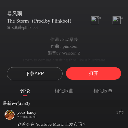
暴风雨
736
253
The Storm（Prod.by Piinkboi）
St.Z桑藤/piink boi
作词 : St.Z桑藤
作曲 : piinkboi
混音by WarRon Z
storm is coming crushing thro like a hurricane
got no mercy drown it all don't give a fking damn
打开
下载APP
storm is coming crushing thro like a hurricane
they ain't ready stz bout to win the game
暴雨 降临
评论
相似歌曲
相似歌单
大雾弥漫在空山里
暴 风 将近
最新评论(253)
高速行驶看东岸景
yooz_hardy
1
旋律 上瘾
2022年12月27日
音响里换首咏叹听
这首会在 YouTube Music 上发布吗？