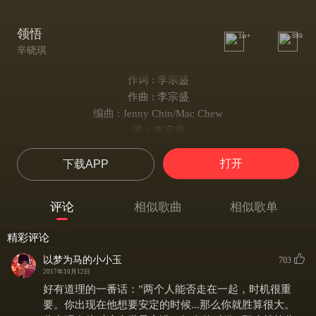
领悟
1w+
889
辛晓琪
作词 : 李宗盛
作曲 : 李宗盛
编曲 : Jenny Chin/Mac Chew
词：李宗盛
曲：李宗盛
打开
下载APP
我会哭
但是我没有
我只是怔怔望着你的脚步
评论
相似歌曲
相似歌单
给你我最后的祝福
这何尝不是一种领悟
精彩评论
让我把自己看清楚
以梦为马的小小玉
703
虽然那共爱的痛苦
2017年10月12日
将日日夜夜
好有道理的一番话：”两个人能否走在一起，时机很重
在我灵魂最深处
要。你出现在他想要安定的时候...那么你就胜算很大。