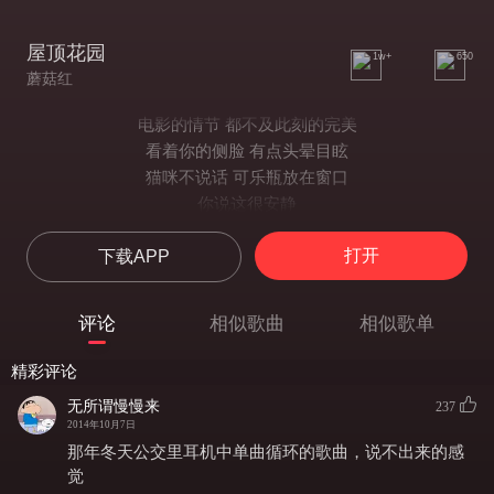
屋顶花园
1w+
650
蘑菇红
电影的情节 都不及此刻的完美
看着你的侧脸 有点头晕目眩
猫咪不说话 可乐瓶放在窗口
你说这很安静
雨后的天空有一点点的晴朗
打开
下载APP
云朵的背后绽放出明媚的阳光
站在屋顶 我决定拥抱你的世界
也许那里只是黑暗一片
评论
相似歌曲
相似歌单
蛋糕和咖啡 都不及此刻的甜美
充足的氧气 单车停靠路边
精彩评论
褪色的楼梯 记忆反射光亮
无所谓慢慢来
237
你说这很熟悉
2014年10月7日
九月的街道有一点点的拥挤
那年冬天公交里耳机中单曲循环的歌曲，说不出来的感
他的纸飞机也开始慢慢的降落
觉