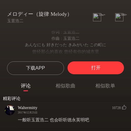
メロディー（旋律 Melody）
10w+
999+
玉置浩二
作词 : 玉置浩二
作曲 : 玉置浩二
あんなにも 好きだった きみがいた この町に
曾经那么的喜欢 曾经有你的城市里
いまもまだ 大好きな あの歌は 闻こえてるよ
现在仍然能够 听到最喜欢的那首歌
打开
下载APP
いつも やさしくて 少し さみしくて
总是那么温柔 稍微有点寂寞
あの顷は なにもなくて
评论
相似歌曲
相似歌单
那时候 我们什么都没有
それだって 楽しくやったよ
精彩评论
即使如此 还是过得非常开心
メロディー 泣きながら
Waltermitty
10728
melody 我们一边哭泣
2017年12月25日
ぼくたちは 幸せを 见つめてたよ
一般听玉置浩二 也会听听德永英明吧
一边找到了幸福
なつかしい この店の すみっこに