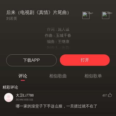
后来（电视剧《真情》片尾曲）
10w+
999+
刘若英
作词 : 施人诚
作曲 : 玉城千春
编曲 : 王继康
制作人 : 光良
后来 我总算学会了 如何去爱
打开
下载APP
可惜你 早已远去 消失在人海
后来终于在眼泪中明白
有些人 一旦错过就不再
评论
相似歌曲
相似歌单
栀子花白花瓣 落在我蓝色百褶裙上
爱你 你轻声说
精彩评论
我低下头 闻见一阵芬芳
大卫Li7788
497
那个永恒的夜晚 十七岁仲夏 你吻我的那个夜晚
2024年10月15日
让我往后的时光 每当有感叹
哪一家的澡堂子下手这么狠，一旦搓过就不在了
总想起 当天的星光