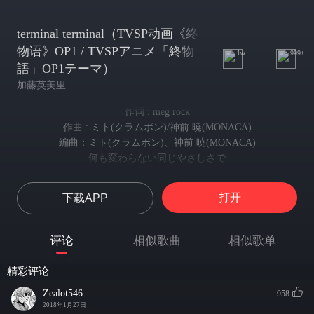
terminal terminal（TVSP动画《终
物语》OP1 / TVSPアニメ「終物
1w+
999+
語」OP1テーマ）
加藤英美里
作词 : meg rock
作曲 : ミト(クラムボン)/神前 暁(MONACA)
編曲：ミト(クラムボン)、神前 暁(MONACA)
何も変わらない同じやさしさで
你用那一如既往的温柔
笑って毎日待っていてくれる
打开
下载APP
微笑着等待着每一天
そんな存在に
如果我也能够
评论
相似歌曲
相似歌单
わたしもなれたらいいなと
变得像你那样就好了
精彩评论
君をみながら 思う
我看着你 如此想到
Zealot546
958
まだ帰りたくないと願うような 愛しい場所が
2018年1月27日