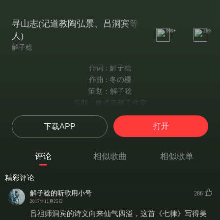
寻山志(记道教陶弘景、吕洞宾等
999+
269
人)
解子稔
作词 : 解子稔
作曲 : 冬の樱
策划：解子稔
后期：豫式音频工作室
记道教陶弘景、吕洞宾等人。
打开
下载APP
送给朋友推书墙的生日礼物。
【念】
虚龄百岁称甲子，初见洛川逢霜天。
评论
相似歌曲
相似歌单
借风拢帆恐惊蛟，念及瑶池月正圆。
知鹤性，逍遥仙，淡泊占松年。
精彩评论
赠酒两盏君渡我，指点去路醉歌筵。
解子稔的听歌用小号
286
【唱】
2017年11月25日
轻棹碎波光 小舟良宵敛夜长
吕祖师洞宾的诗文向来仙气四溢，这首《七律》写得美