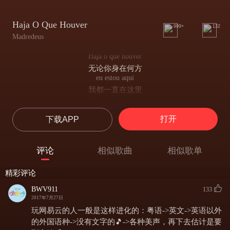
Haja O Que Houver
999+
132
Madredeus
Haja o que houver
无论你身在何方
eu estou aqui
我都一直在这里
Haja o que houver
无论你身在何方
打开
下载APP
espero por ti
我都会等你
Volta no vento
评论
相似歌曲
相似歌单
乘着风回来吧
?meu amor
精彩评论
我的爱人
volta depressa
BWV911
133
快回来吧
2017年7月27日
por favor
玩网易云的人一般是这样进化的：粤语->英文->英语以外
求求你
的外国语种->没有文字的🎵->各种美声，再下去估计是要
H?quanto tempo