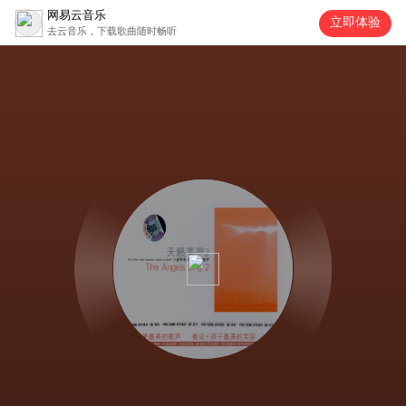
网易云音乐
立即体验
去云音乐，下载歌曲随时畅听