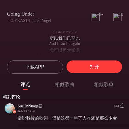
Going Under
999+
393
TELYKAST/Lauren Vogel
So here we are
所以我们已至此
And I can lie again
我可以再次撒谎
I know I can't pretend, anymore
明知我不能再假装
打开
下载APP
I cant't keep up, I gotta let you in
我无法继续 我得让你走进
There's no denying you, what I want
评论
相似歌曲
相似歌单
无可否认 我渴望于你
Whenever you come around
精彩评论
无论何时 你的到来
Breathing gets harder
SurUnNuage語
144
使我濒临窒息
2020年1月11日
Think Imma drown
话说我传的歌词，但是这都一年了人咋还是那么少😭
感觉自己快要
Beneath your water