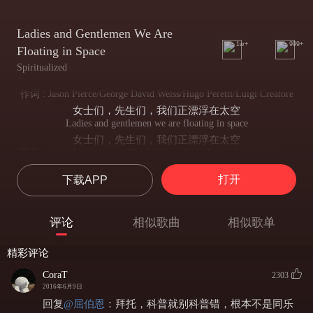
Ladies and Gentlemen We Are
1w+
999+
Floating in Space
Spiritualized
作词 : Jason Pierce/George David Weiss/Hugo Peretti/Luigi Creatore
女士们，先生们，我们正漂浮在太空
Ladies and gentlemen we are floating in space
女士们，先生们，我们正漂浮在太空
作曲 : Jason Pierce/George David Weiss/Hugo Peretti/Luigi Creatore
女士们，先生们，我们正漂浮在太空
打开
下载APP
制作人 : Jason Pierce/John Coxon
女士们，先生们，我们正漂浮在太空
All I want in life's a little bit of love.
评论
相似歌曲
相似歌单
你零星的爱意予我，便足以带走这苦痛
to take the pain away
精彩评论
而那是我一生的所求
Getting strong today
CoraT
2303
让我从今天开始坚强
2016年6月9日
A giant step each day
回复
@
屈伯恩
：
拜托，科普就别科普错，根本不是同乐