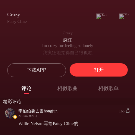
Crazy
1w+
410
Patsy Cline
Crazy
疯狂
Im crazy for feeling so lonely
我疯狂地觉得自己很孤独
I'm crazy
我疯了
打开
下载APP
Crazy for feeling so blue
因为感觉如此忧郁而疯了
I know
评论
相似歌曲
相似歌单
我知道
you Loved me as long as you wanted
精彩评论
你曾经像你想的那样爱我
Then some day
李伯伯要去当hongjun
165
然后有一天
2015年2月26日
You leave me for somebody new
Willie Nelson写给Patsy Cline的
你离开我去别的人身边
Worry, why do I let myself worry