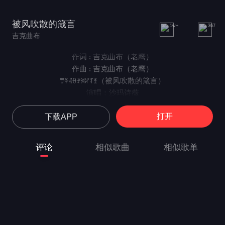
被风吹散的箴言
1w+
367
吉克曲布
作词 : 吉克曲布（老鹰）
作曲 : 吉克曲布（老鹰）
ꀎꋏꅇꂷꄚꄉꆳꌌꁧ（被风吹散的箴言）
演唱：沙玛诗薇
ꑵꃚ、ꑵꅇ：ꐙꈌꐎꁬ词曲：吉克曲布
打开
下载APP
编曲：吉克老鹰 沙玛木呷（齿轮）
录音缩混：达希向东
翻译：马海五达
评论
相似歌曲
相似歌单
ꆏꇭꀧꌒꆏꉌꃀꈲ身安则心悦
ꆏꐥꐨꎴꆏꌺꇖꈲ长寿则惠家
ꆏꃅꊸꄮꇬꋛꂷꊪ暖春播种
ꆏꃅꂿꄮꇬꋚꂷꊌ寒冬藏粮
ꀉꁌꈧꌠꋍꃅꉉ爷爷曾这样告诉我们
ꇐꀳꈧꌠꋍꃅꉉ格言曾这样规训我们