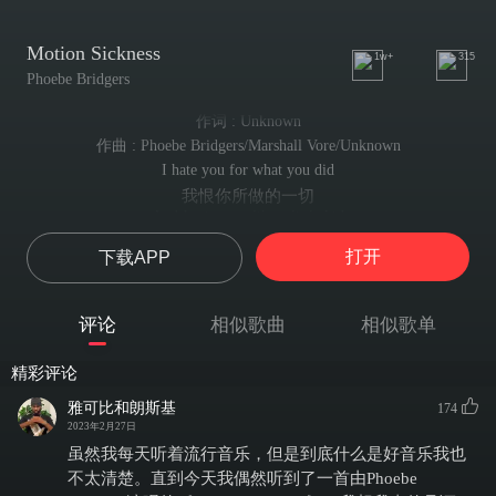
Motion Sickness
1w+
315
Phoebe Bridgers
作词 : Unknown
作曲 : Phoebe Bridgers/Marshall Vore/Unknown
I hate you for what you did
我恨你所做的一切
And I miss you like a little kid
我像个孩子一样想念着你
打开
下载APP
I faked it every time but that's alright
我每次都假装着但没关系
I can hardly feel anything
评论
相似歌曲
相似歌单
我几乎感觉不到什么
I hardly feel anything at all
精彩评论
我几乎什么都感觉不到
You gave me fifteen hundred
雅可比和朗斯基
174
你给了我一千五
2023年2月27日
To see your hypnotherapist
虽然我每天听着流行音乐，但是到底什么是好音乐我也
去看你的催眠治疗家
不太清楚。直到今天我偶然听到了一首由Phoebe
I only went one time